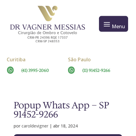
Curitiba
São Paulo

(41) 3995-2060

(11) 91452-9266
Popup Whats App – SP
91452-9266
por
caroldevigner
|
abr 18, 2024