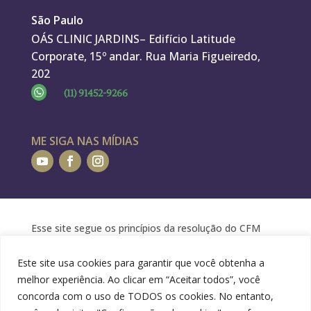
São Paulo
OÁS CLINIC JARDINS– Edifício Latitude
Corporate, 15º andar. Rua Maria Figueiredo,
202

(11) 91452-9266
ME SIGA NAS MÍDIAS
Esse site segue os princípios da resolução do CFM
1974/2011 e do código de conduta Web de medicina e
Este site usa cookies para garantir que você obtenha a
saúde. As informações contidas em nossa homepage
melhor experiência. Ao clicar em “Aceitar todos”, você
têm caráter informativo e educacional. O seu
concorda com o uso de TODOS os cookies. No entanto,
conteúdo não deve ser utilizado para